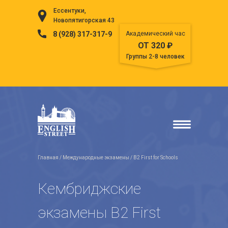
Ессентуки,
Новопятигорская 43
8 (928) 317-317-9
Академический час
ОТ 320 ₽
Группы 2-8 человек
Главная
/
Международные экзамены
/ B2 First for Schools
Кембриджские
экзамены B2 First