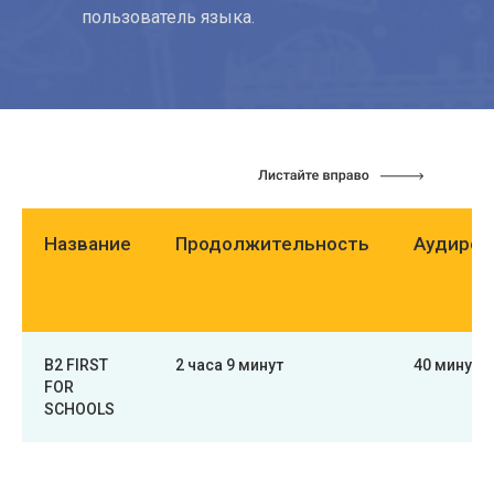
пользователь языка.
Название
Продолжительность
Аудиров
B2 FIRST
2 часа 9 минут
40 минут
FOR
SCHOOLS